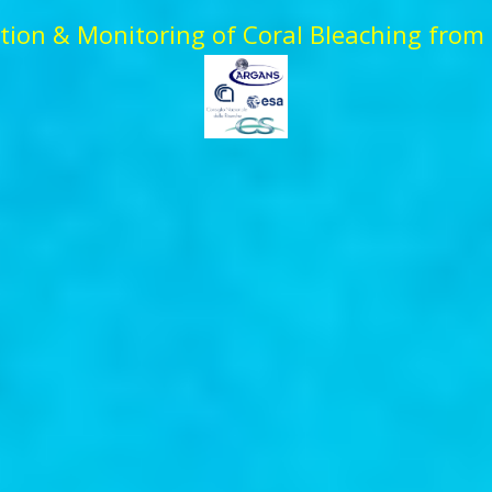
t
i
o
n
&
M
o
n
i
t
o
r
i
n
g
o
f
C
o
r
a
l
B
l
e
a
c
h
i
n
g
f
r
o
m